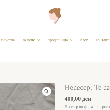
почетна
за мене
продавница
блог
контакт
Несесер: Те с
Несесер:
Те
400,00
ден
сакам,
дедо
Несесер во форма на срце 