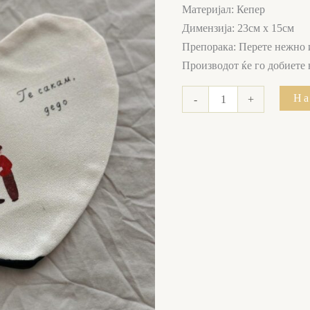
количина
Материјал: Кепер
Димензија: 23см х 15см
Препорака: Перете нежно 
Производот ќе го добиете
На
-
+