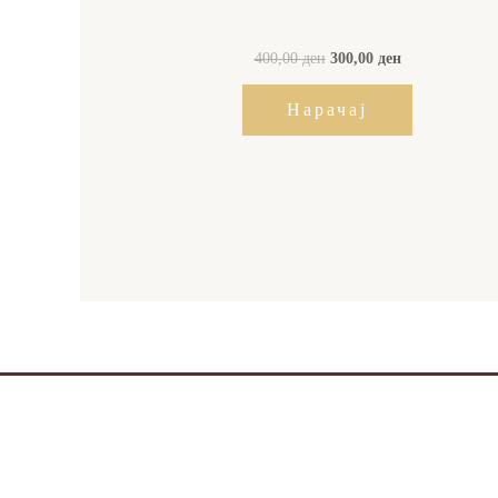
400,00
ден
300,00
ден
Нарачај