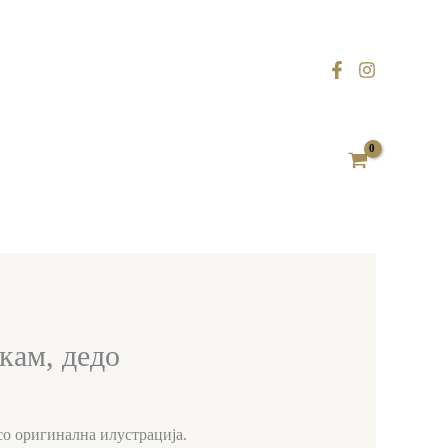
акам, дедо
со оригинална илустрација.