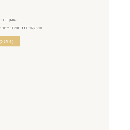
и на рака
 внимателно спакуван.
рачај