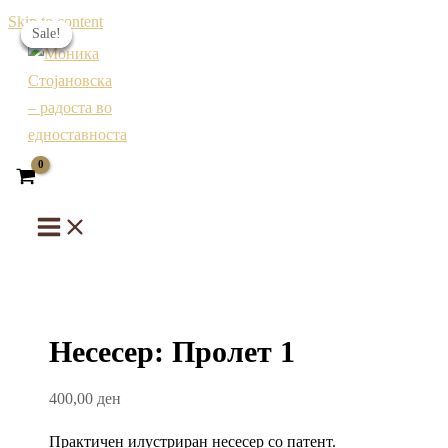
Skip to content
Sale!
Sale!
Sale!
Sale!
Несесер: Пролет 1
400,00
ден
Практичен илустриран несесер со патент.