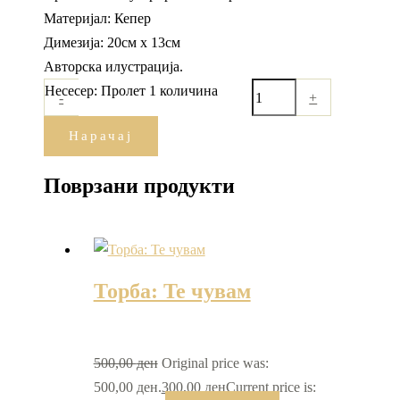
Материјал: Кепер
Димезија: 20см х 13см
Авторска илустрација.
Несесер: Пролет 1 количина
-
+
Нарачај
Поврзани продукти
Торба: Te чувам
500,00
ден
Original price was:
500,00 ден.
300,00
ден
Current price is: