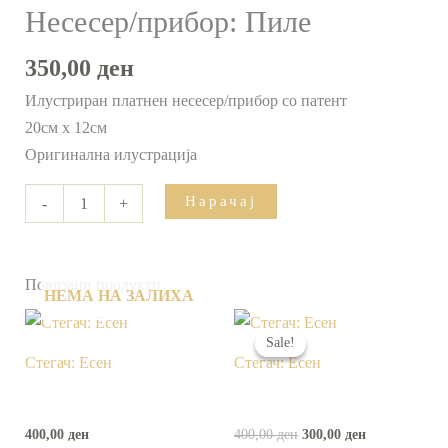
Несесер/прибор: Пиле
350,00
ден
Илустриран платнен несесер/прибор со патент
20см x 12см
Оригинална илустрација
Нарачај
-
+
Поврзани продукти
НЕМА НА ЗАЛИХА
Original
Current
price
price
Sale!
Sale!
was:
is:
Стегач: Есен
Стегач: Есен
400,00 ден.
300,00 ден.
400,00
ден
400,00
ден
300,00
ден