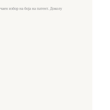
чаен избор на боја на патент. Доколу
ent
0 ден.