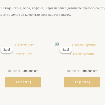
на боја (сина, бела, кафена). При нарачка добивате прибор со слу
сете во делот за коментар при нарачувањето.
Original
Current
Original
Curr
price
price
price
price
Sale!
Sale!
Sale!
Sale!
was:
is:
was:
is:
Стегач: Јога
Стегач: Круши
400,00 ден.
300,00 ден.
400,00 ден.
300,0
400,00
ден
300,00
ден
400,00
ден
300,00
ден
Нарачај
Нарачај