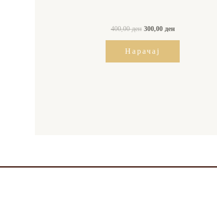
400,00
ден
300,00
ден
Нарачај