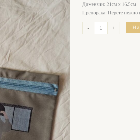
количина
Димензии: 21см х 16.5см
Препорака: Перете нежно 
На
-
+