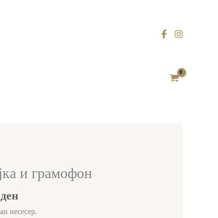
al
Current
јка и грамофон
price
0
ден
is:
 ден.
250,00 ден.
ан несесер.