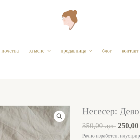
почетна
за мене
продавница
блог
контакт
Origin
Несесер: Дево
Несесер:
price
Девојка
350,00
ден
250,0
was:
и
350,00
грамофон
Рачно изработен, илустрир