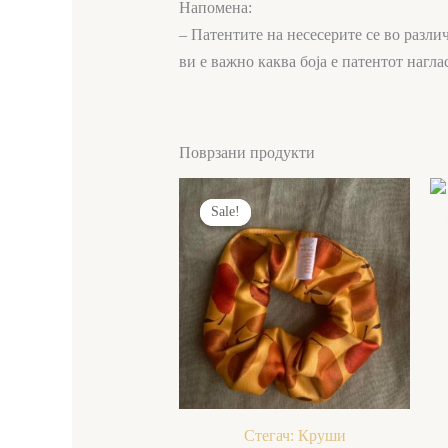
Напомена:
– Патентите на несесерите се во различ
ви е важно каква боја е патентот нагла
Поврзани продукти
Original
Current
price
price
Sale!
Sale!
was:
is:
400,00 ден.
300,00 ден.
Стегач: Круши