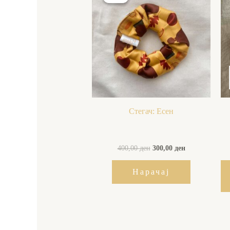
was:
is:
400,00 ден.
300,00 ден.
Стегач: Есен
400,00
ден
300,00
ден
Нарачај