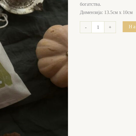
богатства.
Димензија: 13.5см х 10см
На
-
+