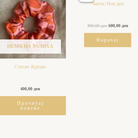
was:
is:
Чанта: Нов ден
800,00 ден.
600,0
800,00
ден
600,00
ден
Нарачај
НЕМА НА ЗАЛИХА
Стегач: Круши
400,00
ден
Прочитај
повеќе