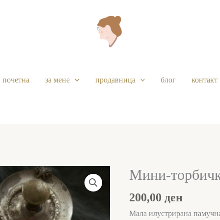
почетна
за мене
продавница
блог
контакт
Мини-торбичк
Мини-
торбичка:
200,00
ден
Џемпер
количина
Мала илустрирана памучна