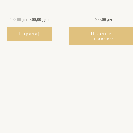
400,00 ден.
300,00 ден.
400,00
ден
300,00
ден
400,00
ден
Нарачај
Прочитај
повеќе