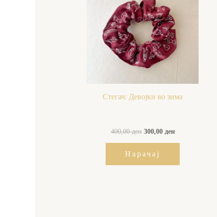
400,00 ден.
300,00 ден.
Стегач: Девојки во зима
400,00
ден
300,00
ден
Нарачај