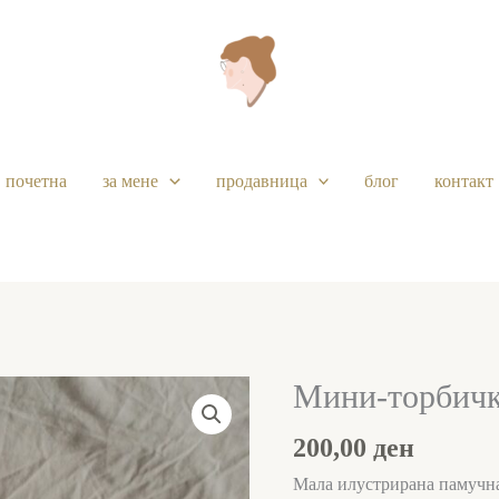
почетна
за мене
продавница
блог
контакт
Мини-торбичк
200,00
ден
Мала илустрирана памучна