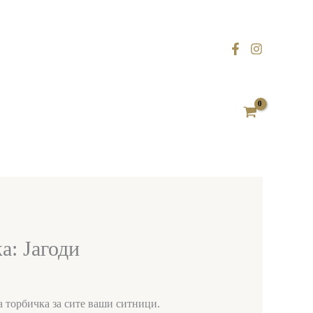
а: Јагоди
 торбичка за сите ваши ситници.