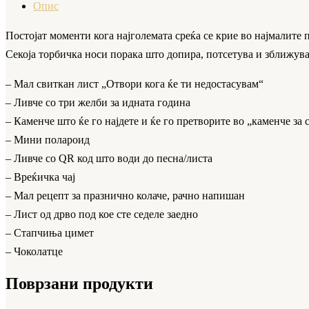
Опис
Постојат моменти кога најголемата среќа се крие во најмалите 
Секоја торбичка носи порака што допира, потсетува и зближува,
– Мал свиткан лист „Отвори кога ќе ти недостасувам“
– Ливче со три желби за идната година
– Каменче што ќе го најдете и ќе го претворите во „каменче за 
– Мини полароид
– Ливче со QR код што води до песна/листа
– Вреќичка чај
– Мал рецепт за празнично колаче, рачно напишан
– Лист од дрво под кое сте седеле заедно
– Стапчиња цимет
– Чоколатце
Поврзани продукти