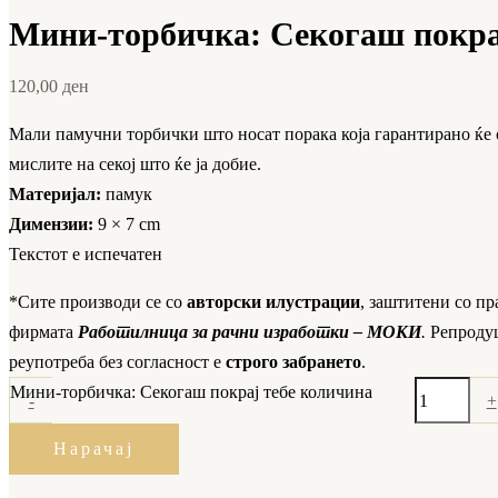
Мини-торбичка: Секогаш покра
120,00
ден
Мали памучни торбички што носат порака која гарантирано ќе 
мислите на секој што ќе ја добие.
Материјал:
памук
Димензии:
9 × 7 cm
Текстот е испечатен
*Сите производи се со
авторски илустрации
, заштитени со пр
фирмата
Работилница за рачни изработки – МОКИ
.
Репроду
реупотреба без согласност е
строго забрането
.
Мини-торбичка: Секогаш покрај тебе количина
-
+
Нарачај