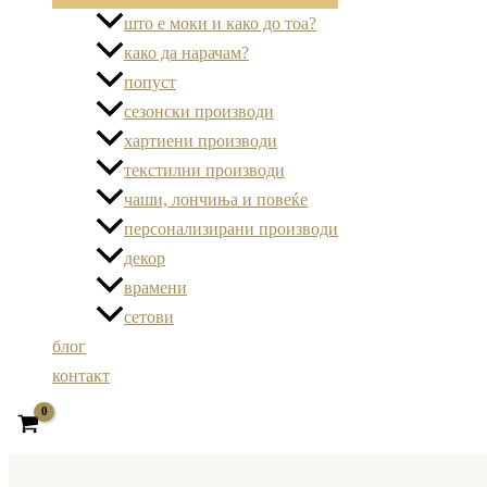
што е моки и како до тоа?
како да нарачам?
попуст
сезонски производи
хартиени производи
текстилни производи
чаши, лончиња и повеќе
персонализирани производи
декор
врамени
сетови
блог
контакт