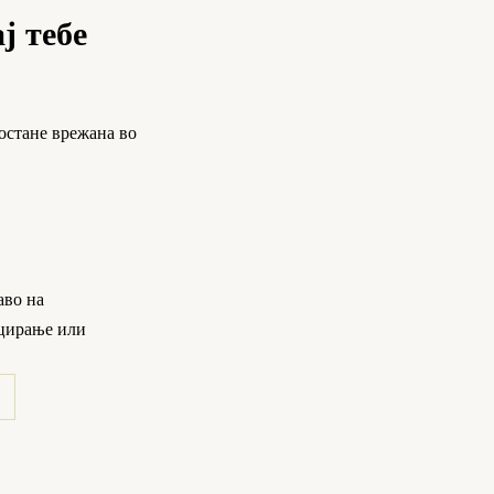
ј тебе
остане врежана во
аво на
цирање или