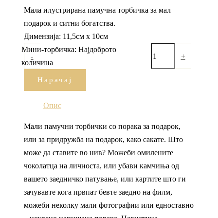
Мала илустрирана памучна торбичка за мал
подарок и ситни богатства.
Димензија: 11,5см х 10см
Мини-торбичка: Најдоброто
-
+
количина
Нарачај
Опис
Мали памучни торбички со порака за подарок,
или за придружба на подарок, како сакате. Што
може да ставите во нив? Можеби омилените
чоколатца на личноста, или убави камчиња од
вашето заедничко патување, или картите што ги
зачувавте кога првпат бевте заедно на филм,
можеби неколку мали фотографии или едноставно