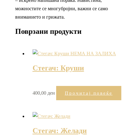
– искрено напишана порака. Навистина,
можностите се многубројни, важни се само
вниманието и грижата.
Поврзани продукти
НЕМА НА ЗАЛИХА
Стегач: Круши
400,00
ден
Прочитај повеќе
Стегач: Желади