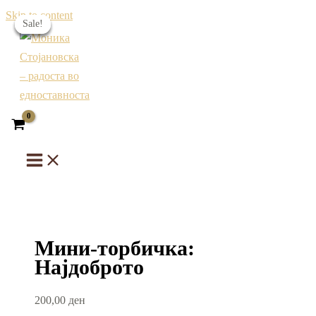
Skip to content
Sale!
Sale!
Sale!
Sale!
Мини-торбичка:
Најдоброто
200,00
ден