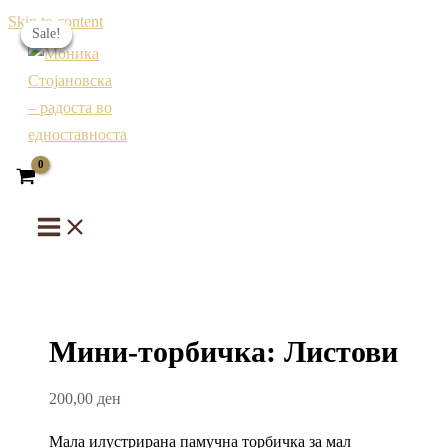
Skip to content
Sale!
Sale!
Sale!
Sale!
Мини-торбичка: Листови
200,00
ден
Мала илустрирана памучна торбичка за мал