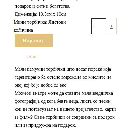
подарок и ситни богатства.
Димензија: 13.5см х 10см
Мини-торбичка: Листови
-
+
количина
Нарачај
Опис
Мали памучни торбички што носат порака која
гарантирано ќе остане вмрежана во мислите на
окој кој ќе ја добие од вас.
Можеби внатре може да ставите мала заедничка
фотографија од кога бевте деца, листа со песни
кои ве потсетуваат на вашето пријателство, карти
за филм? Овие торбички се совршени за подарок
или за придружба на подарок.