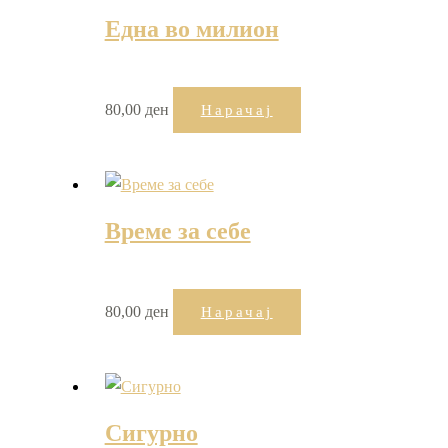
Една во милион
80,00
ден
Нарачај
Време за себе
80,00
ден
Нарачај
Сигурно