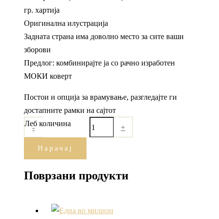
гр. хартија
Оригинална илустрација
Задната страна има доволно место за сите ваши
зборови
Предлог: комбинирајте ја со рачно изработен
МОКИ коверт
Постои и опција за врамување, разгледајте ги
достапните рамки на сајтот
Леб количина
-
+
Нарачај
Поврзани продукти