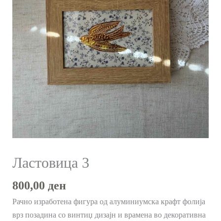
Ластовица 3
800,00
ден
Рачно изработена фигура од алуминиумска крафт фолија
врз позадина со винтиџ дизајн и врамена во декоративна