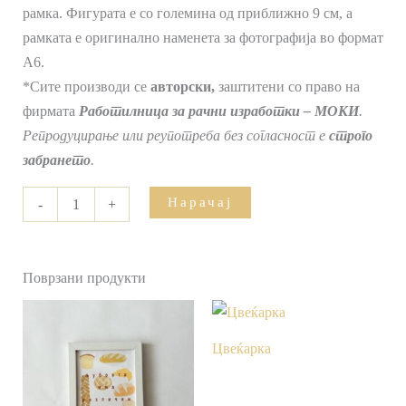
рамка. Фигурата е со големина од приближно 9 см, а
рамката е оригинално наменета за фотографија во формат
А6.
*Сите производи се
авторски,
заштитени со право на
фирмата
Работилница за рачни изработки – МОКИ
.
Репродуцирање или реупотреба без согласност е
строго
забрането
.
Нарачај
-
+
Поврзани продукти
Цвеќарка