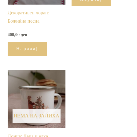
Декоративен чорап:
Божиќна песна
400,00
ден
Нарачај
НЕМА НА ЗАЛИХА
Лонче: Деца и елка