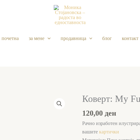
почетна
за мене
продавница
блог
контакт
Коверт: My Fu
Коверт:
My
120,00
ден
Funny
Valentine
Рачно изработен илустрира
количина
вашите
картички