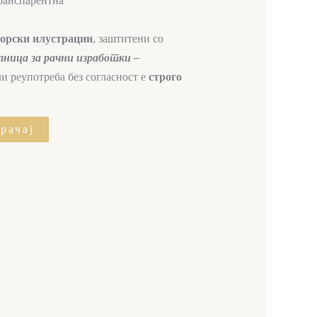
транспарентна
торски илустрации
, заштитени со
ница за рачни изработки –
и реупотреба без согласност е
строго
рачај