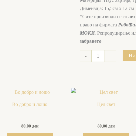
Материјал: Паус хартија, 
Димензија: 15,5см x 12 см
*Сите производи се со
ав
право на фирмата
Работил
МОКИ
.
Репродуцирање ил
забрането
.
На
-
+
Во добро и лошо
Цел свет
80,00
ден
80,00
ден