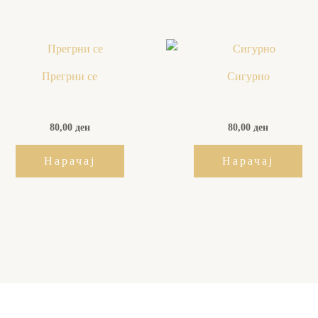
Прегрни се
Сигурно
80,00
ден
80,00
ден
Нарачај
Нарачај