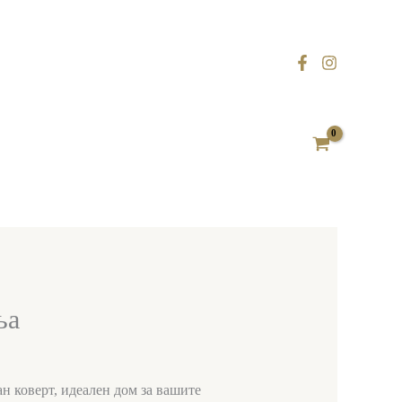
ња
н коверт, идеален дом за вашите