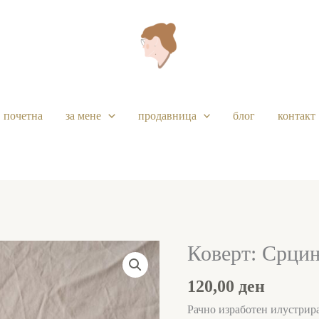
почетна
за мене
продавница
блог
контакт
Коверт: Срци
Коверт:
Срциња
120,00
ден
количина
Рачно изработен илустрира