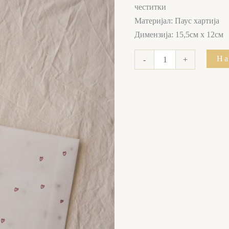
честитки
Материјал: Паус хартија
Димензија: 15,5см x 12см
На
-
+