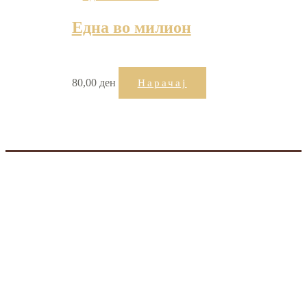
Една во милион
80,00
ден
Нарачај