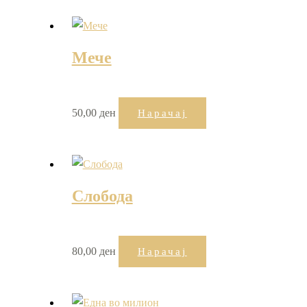
Мече
50,00
ден
Нарачај
Слобода
80,00
ден
Нарачај