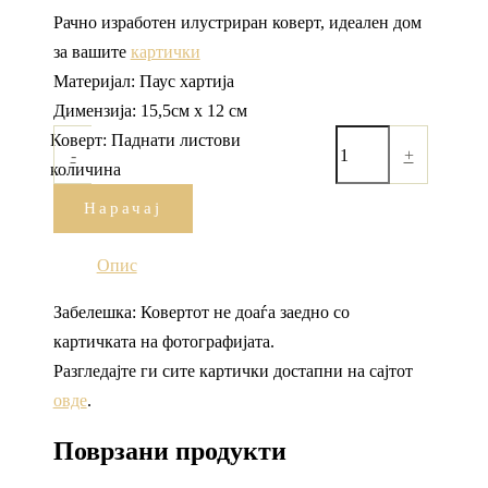
Рачно изработен илустриран коверт, идеален дом
за вашите
картички
Материјал: Паус хартија
Димензија: 15,5см x 12 см
Коверт: Паднати листови
-
+
количина
Нарачај
Опис
Забелешка: Ковертот не доаѓа заедно со
картичката на фотографијата.
Разгледајте ги сите картички достапни на сајтот
овде
.
Поврзани продукти