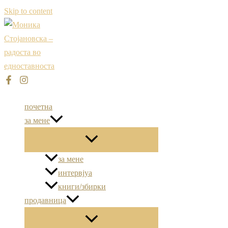
Skip to content
почетна
за мене
за мене
интервјуа
книги/збирки
продавница