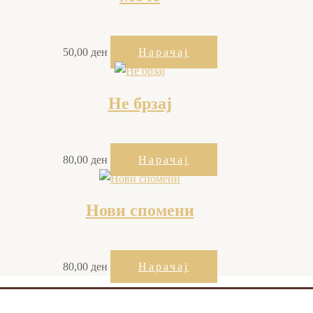
50,00
ден
Нарачај
Не брзај
80,00
ден
Нарачај
Нови спомени
80,00
ден
Нарачај