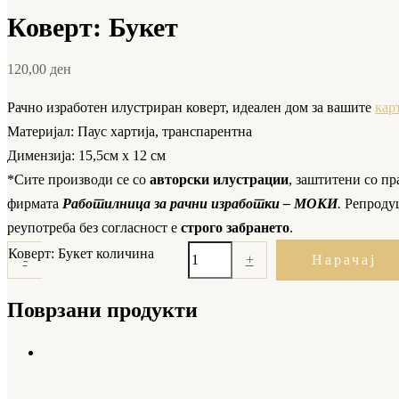
Коверт: Букет
120,00
ден
Рачно изработен илустриран коверт, идеален дом за вашите
кар
Материјал: Паус хартија, транспарентна
Димензија: 15,5см x 12 см
*Сите производи се со
авторски илустрации
, заштитени со пр
фирмата
Работилница за рачни изработки – МОКИ
.
Репроду
реупотреба без согласност е
строго забрането
.
Коверт: Букет количина
-
+
Нарачај
Поврзани продукти