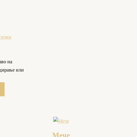
тички
аво на
цирање или
Мече