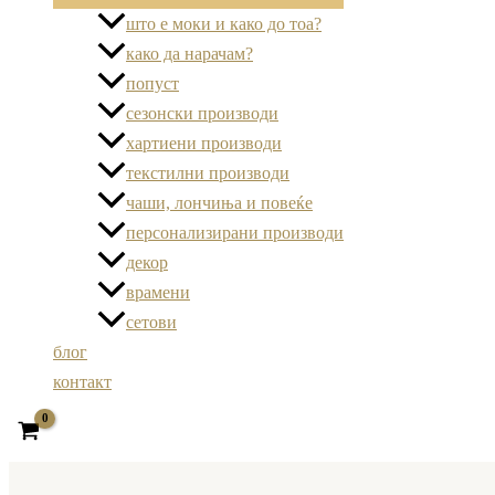
што е моки и како до тоа?
како да нарачам?
попуст
сезонски производи
хартиени производи
текстилни производи
чаши, лончиња и повеќе
персонализирани производи
декор
врамени
сетови
блог
контакт