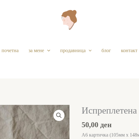
почетна
за мене
продавница
блог
контакт
Испреплетена 
Испреплетена
прегратка
50,00
ден
количина
А6 картичка (105мм х 148м