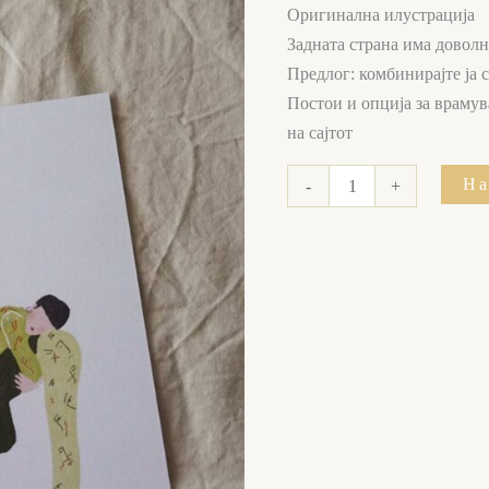
Оригинална илустрација
Задната страна има доволн
Предлог: комбинирајте ја
Постои и опција за врамув
на сајтот
На
-
+