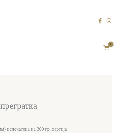
прегратка
м) испечатена на 300 гр. хартија