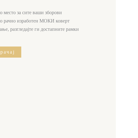
о место за сите ваши зборови
 со рачно изработен МОКИ коверт
ање, разгледајте ги достапните рамки
рачај