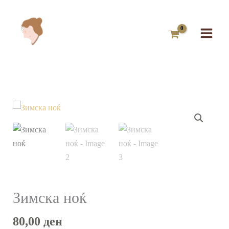
Skip
to
content
Зимска
ноќ
количина
Зимска ноќ
80,00
ден