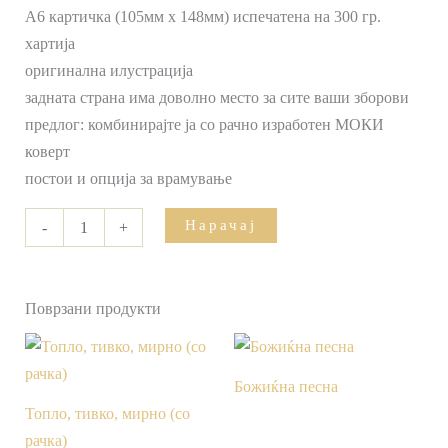
А6 картичка (105мм х 148мм) испечатена на 300 гр.
хартија
оригинална илустрација
задната страна има доволно место за сите ваши зборови
предлог: комбинирајте ја со рачно изработен МОКИ
коверт
постои и опција за врамување
Нарачај
-
+
Поврзани продукти
Божиќна песна
Топло, тивко, мирно (со
рачка)