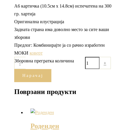
А6 картичка (10.5см х 14.8см) испечатена на 300
гр. хартија
Оригинална илустрација
Задната страна има доволно место за сите ваши
зборови
Предлог: Комбинирајте ја со рачно изработен
МОКИ
коверт
Зборовна прегратка количина
-
+
Нарачај
Поврзани продукти
Роденден