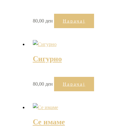
80,00
ден
Нарачај
Сигурно
80,00
ден
Нарачај
Се имаме