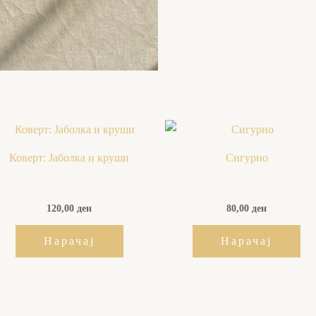
Коверт: Јаболка и круши
Сигурно
120,00
ден
80,00
ден
Нарачај
Нарачај