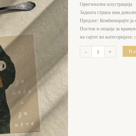
мене
Оригинална илустрација
количина
Задната страна има доволн
Предлог: Комбинирајте ја
Постои и опција за врамув
на сајтот во категоријата:
На
-
+