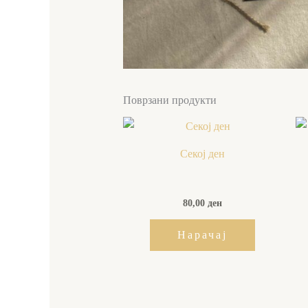
Поврзани продукти
Секој ден
80,00
ден
Нарачај