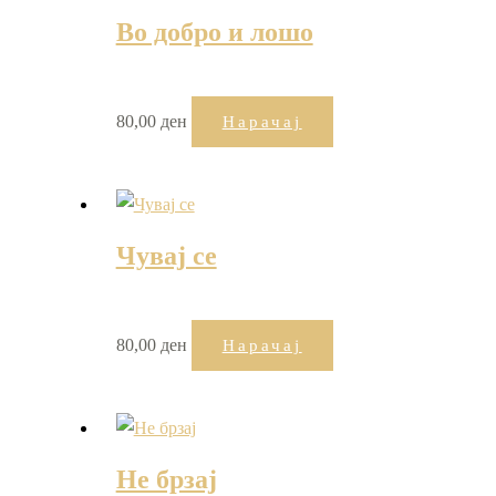
Во добро и лошо
80,00
ден
Нарачај
Чувај се
80,00
ден
Нарачај
Не брзај