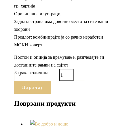
гр. хартија
Оригинална илустрација
Задната страна има доволно место за сите ваши
зборови
Предлог: комбинирајте ја со рачно изработен
МОКИ коверт
Постои и опција за врамување, разгледајте ги
достапните рамки на сајтот
За рака количина
-
+
Нарачај
Поврзани продукти