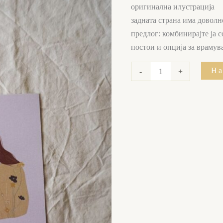
оригинална илустрација
задната страна има доволн
предлог: комбинирајте ја
постои и опција за враму
На
-
+