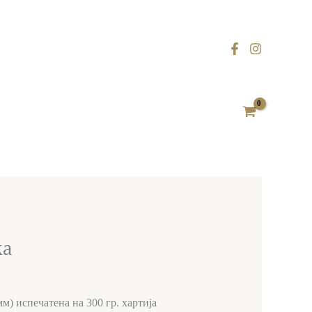
ка
м) испечатена на 300 гр. хартија