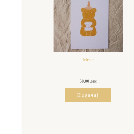
Мече
50,00
ден
Нарачај