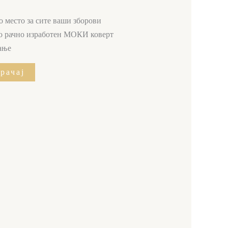
о место за сите ваши зборови
 со рачно изработен МОКИ коверт
вање
рачај