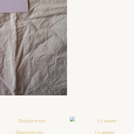
Пријателство
Се имаме