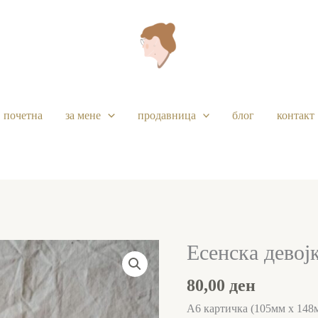
почетна
за мене
продавница
блог
контакт
Есенска девој
Есенска
девојка
80,00
ден
количина
А6 картичка (105мм х 148м