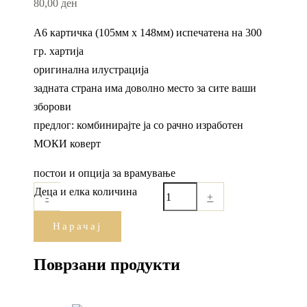
80,00
ден
А6 картичка (105мм х 148мм) испечатена на 300
гр. хартија
оригинална илустрација
задната страна има доволно место за сите ваши
зборови
предлог: комбинирајте ја со рачно изработен
МОКИ коверт
постои и опција за врамување
Деца и елка количина
-
+
Нарачај
Поврзани продукти