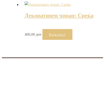
Декоративен чорап: Среќа
400,00
ден
Нарачај