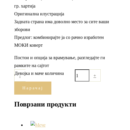
гр. хартија
Оригинална илустрација
Задната страна има доволно место за сите ваши
зборови
Предлог: комбинирајте ја со рачно изработен
МОКИ коверт
Постои и опција за врамување, разгледајте ги
рамките на сајтот
Девојка и маче количина
-
+
Нарачај
Поврзани продукти