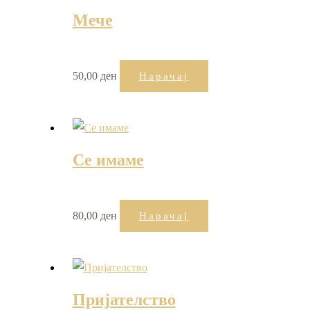
Мече
50,00
ден
Нарачај
Се имаме
80,00
ден
Нарачај
Пријателство