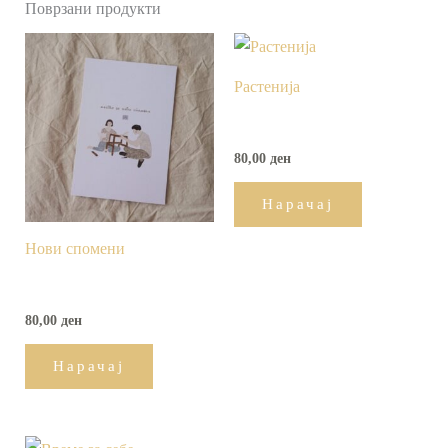
Поврзани продукти
Растенија
80,00
ден
Нарачај
Нови спомени
80,00
ден
Нарачај