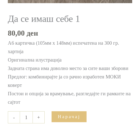
Да се имаш себе 1
80,00
ден
А6 картичка (105мм х 148мм) испечатена на 300 гр.
хартија
Оригинална илустрација
Задната страна има доволно место за сите ваши зборови
Предлог: комбинирајте ја со рачно изработен МОКИ
коверт
Постои и опција за врамување, разгледајте ги рамките на
сајтот
Нарачај
-
+