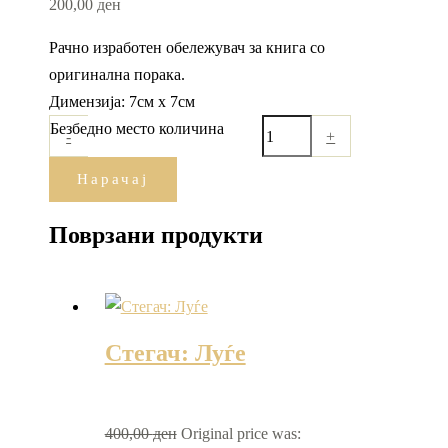
200,00
ден
Рачно изработен обележувач за книга со
оригинална порака.
Димензија: 7см х 7см
Безбедно место количина
-
+
Нарачај
Поврзани продукти
Стегач: Луѓе
400,00
ден
Original price was: