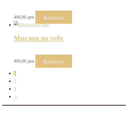
400,00
ден
Нарачај
Мислам на тебе
400,00
ден
Нарачај
1
2
3
→