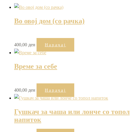
Во овој дом (со рачка)
400,00
ден
Нарачај
Време за себе
400,00
ден
Нарачај
Гушкач за чаша или лонче со топол
напиток