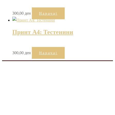
300,00
ден
Нарачај
Принт А4: Тестенини
300,00
ден
Нарачај