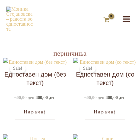
Skip
to
content
перничиња
Original
Current
Original
Curren
price
price
price
price
Sale!
Sale!
was:
is:
was:
is:
Едноставен дом (без
Едноставен дом (со
600,00 ден.
400,00 ден.
600,00 ден.
400,00 
текст)
текст)
600,00
ден
400,00
ден
600,00
ден
400,00
ден
Нарачај
Нарачај