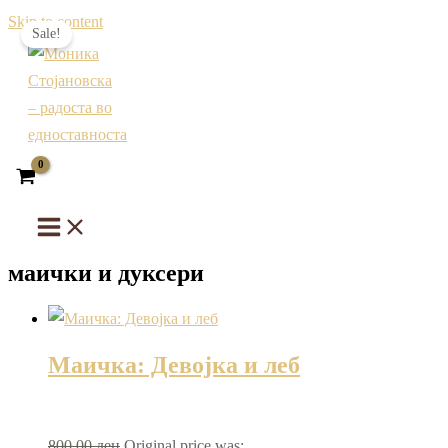
Skip to content
Sale!
маички и дуксери
Маичка: Девојка и леб
800,00
ден
Original price was: