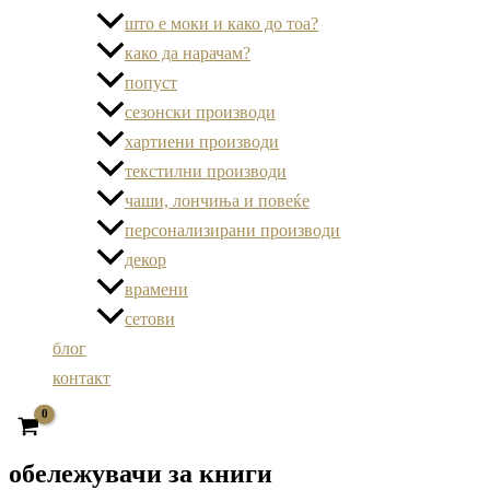
што е моки и како до тоа?
како да нарачам?
попуст
сезонски производи
хартиени производи
текстилни производи
чаши, лончиња и повеќе
персонализирани производи
декор
врамени
сетови
блог
контакт
обележувачи за книги