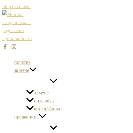
Skip to content
почетна
за мене
за мене
интервјуа
книги/збирки
продавница